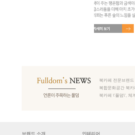
북카페 전문브랜드 풀
복합문화공간 북카페 
북카페 \'풀덤\', 
브랜드 소개
인테리어